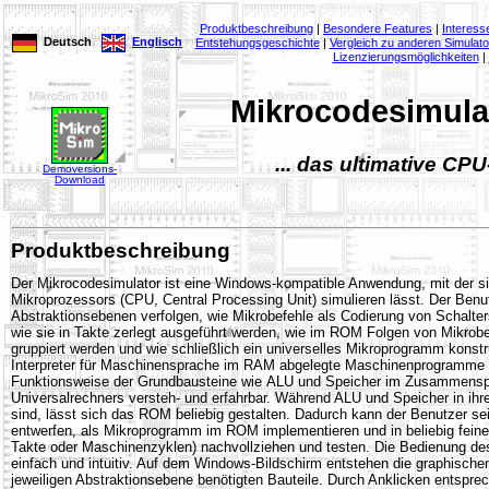
Produktbeschreibung
|
Besondere Features
|
Interess
Deutsch
Englisch
Entstehungsgeschichte
|
Vergleich zu anderen Simula
Lizenzierungsmöglichkeiten
|
Mikrocodesimula
... das ultimative C
Demoversions-
Download
Produktbeschreibung
Der Mikrocodesimulator ist eine Windows-kompatible Anwendung, mit der si
Mikroprozessors (CPU, Central Processing Unit) simulieren lässt. Der Ben
Abstraktionsebenen verfolgen, wie Mikrobefehle als Codierung von Schalter
wie sie in Takte zerlegt ausgeführt werden, wie im ROM Folgen von Mikro
gruppiert werden und wie schließlich ein universelles Mikroprogramm konstr
Interpreter für Maschinensprache im RAM abgelegte Maschinenprogramme a
Funktionsweise der Grundbausteine wie ALU und Speicher im Zusammenspi
Universalrechners versteh- und erfahrbar. Während ALU und Speicher in ihre
sind, lässt sich das ROM beliebig gestalten. Dadurch kann der Benutzer s
entwerfen, als Mikroprogramm im ROM implementieren und in beliebig fein
Takte oder Maschinenzyklen) nachvollziehen und testen. Die Bedienung d
einfach und intuitiv. Auf dem Windows-Bildschirm entstehen die graphischen
jeweiligen Abstraktionsebene benötigten Bauteile. Durch Anklicken entspre