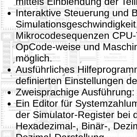
mittels Einblendung der Te
Interaktive Steuerung und 
Simulationsgeschwindigkeit,
Mikrocodesequenzen CPU-Te
OpCode-weise und Maschin
möglich.
Ausführliches Hilfeprogram
definierten Einstellungen d
Zweisprachige Ausführung:
Ein Editor für Systemzahlu
der Simulator-Register be
Hexadezimal-, Binär-, Dezi