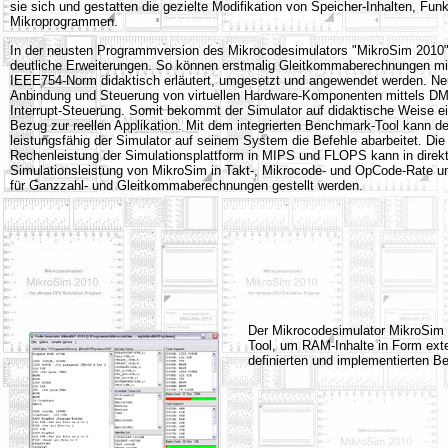
sie sich und gestatten die gezielte Modifikation von Speicher-Inhalten, Fun
Mikroprogrammen.
In der neusten Programmversion des Mikrocodesimulators "MikroSim 2010" 
deutliche Erweiterungen. So können erstmalig Gleitkommaberechnungen mit
IEEE754-Norm didaktisch erläutert, umgesetzt und angewendet werden. Neu
Anbindung und Steuerung von virtuellen Hardware-Komponenten mittels DM
Interrupt-Steuerung. Somit bekommt der Simulator auf didaktische Weise ei
Bezug zur reellen Applikation. Mit dem integrierten Benchmark-Tool kann d
leistungsfähig der Simulator auf seinem System die Befehle abarbeitet. Die 
Rechenleistung der Simulationsplattform in MIPS und FLOPS kann in dire
Simulationsleistung von MikroSim in Takt-, Mikrocode- und OpCode-Rate u
für Ganzzahl- und Gleitkommaberechnungen gestellt werden.
Der Mikrocodesimulator MikroSim 
Tool, um RAM-Inhalte in Form ext
definierten und implementierten Be